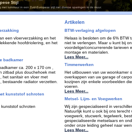
ese Stijl
met tuinmuur in een Zuid-Europese stijl met diverse sparingen in de muur.
Artikelen
verzakking
BTW-verlaging afgelopen
an een vloerverzakking en het
Helaas is besloten om de 6% BTW t
lekkende hoofdriolering, en het
niet te verlengen. Maar u kunt bij ons
voordelige/concurrerende tarieven 
montage en materialen.
Lees Meer...
ne badkamer
Timmerwerken
badkamer ca. 200 x 170 cm ,
en zitbad plus douchehoek met
Het uitbouwen van uw woonkamer of
 het sanitair en vloer met
overkappen van uw garage of carpor
 bestaande radiator verzetten.
kozijnen zijn enkele voorbeelden die
voeren.
Lees Meer...
et kunststof schroten
Metsel- Lijm- en Voegwerken
kunststof schroten
Wij zijn gespecialiseerd in verschil
Natuurlijk kunt u ook bij ons terecht
voegwerk, stucwerk, tegelwerk, best
gespecialiseerde metselaars en ond
onder onze leiding geheel naar wens
Lees Meer...