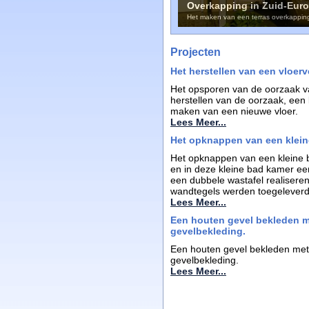
Overkapping in Zuid-Europ
Het maken van een terras overkapping 
Projecten
Het herstellen van een vloer
Het opsporen van de oorzaak v
herstellen van de oorzaak, een 
maken van een nieuwe vloer.
Lees Meer...
Het opknappen van een klei
Het opknappen van een kleine 
en in deze kleine bad kamer e
een dubbele wastafel realiseren,
wandtegels werden toegeleverd,
Lees Meer...
Een houten gevel bekleden m
gevelbekleding.
Een houten gevel bekleden met 
gevelbekleding.
Lees Meer...