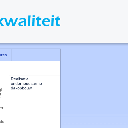
ures
Realisatie
onderhoudsarme
dakopbouw
f
t
f
er
ele