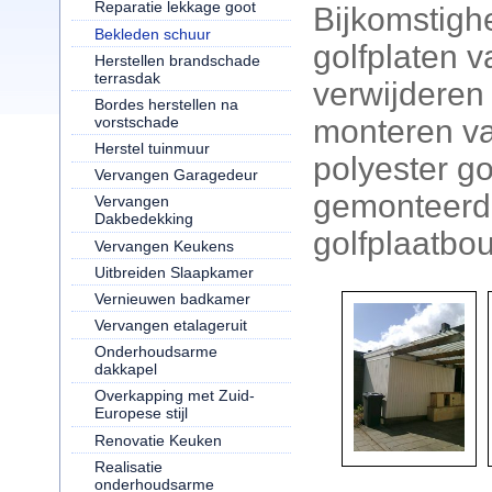
Reparatie lekkage goot
Bijkomstigh
Bekleden schuur
golfplaten v
Herstellen brandschade
terrasdak
verwijderen 
Bordes herstellen na
vorstschade
monteren v
Herstel tuinmuur
polyester gol
Vervangen Garagedeur
gemonteerd
Vervangen
Dakbedekking
golfplaatbou
Vervangen Keukens
Uitbreiden Slaapkamer
Vernieuwen badkamer
Vervangen etalageruit
Onderhoudsarme
dakkapel
Overkapping met Zuid-
Europese stijl
Renovatie Keuken
Realisatie
onderhoudsarme