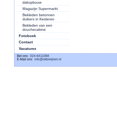
dakopbouw
Magazijn Supermarkt
Bekleden betonnen
duikers in Kesteren
Bekleden van een
douchecabine
Fotoboek
Contact
Vacatures
Bel ons:
download ig stories
024-6411068
E-Mail ons:
info@okbreijnen.nl