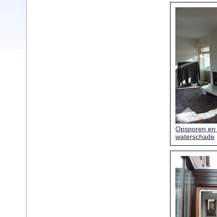
Opsporen en 
waterschade