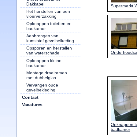
Dakkapel
Supermarkt W
Het herstellen van een
vloerverzakking
Opknappen toiletten en
badkamer
Aanbrengen van
kunststof gevelbelkeding
Opsporen en herstellen
Onderhoudsa
van waterschade
Opknappen kleine
badkamer
Montage draairamen
met dubbelglas
Vervangen oude
gevelbekleding
Contact
Vacatures
Opknappen to
badkamer