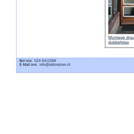
Montage dra
dubbelglas
Bel ons:
download ig stories
024-6411068
E-Mail ons:
info@okbreijnen.nl