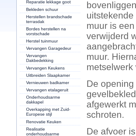
Reparatie lekkage goot
bovenligge
Bekleden schuur
uitstekende
Herstellen brandschade
terrasdak
muur is een
Bordes herstellen na
verwijderd 
vorstschade
Herstel tuinmuur
aangebracht
Vervangen Garagedeur
muur. Hierna
Vervangen
Dakbedekking
metselwerk
Vervangen Keukens
Uitbreiden Slaapkamer
De opening 
Vernieuwen badkamer
Vervangen etalageruit
gevelbekled
Onderhoudsarme
afgewerkt me
dakkapel
Overkapping met Zuid-
schroten.
Europese stijl
Renovatie Keuken
De afvoer i
Realisatie
onderhoudsarme