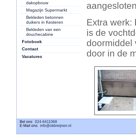
dakopbouw
aangesloten
Magazijn Supermarkt
Bekleden betonnen
Extra werk:
duikers in Kesteren
Bekleden van een
is de vochtd
douchecabine
doormiddel 
Fotoboek
Contact
door in de 
Vacatures
Bel ons:
download ig stories
024-6411068
E-Mail ons:
info@okbreijnen.nl