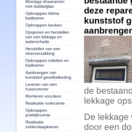
bestaande 
Montage draairamen
met dubbelglas
deze repar
Opknappen kleine
badkamer
kunststof 
Opknappen keuken
aanbrengen
Opsporen en herstellen
van een lekkage en
waterschade
Herstellen van een
vloerverzakking
Opknappen toiletten en
badkamer
Aanbrengen van
kunststof gevelbelkeding
Leveren van een
de bestaand
huisnummer
Monteren voordeur
lekkage ops
Realisatie rookruimte
Opknappen
De lekkage 
praktijkruimte
Realisatie
door een do
zolderslaapkamer