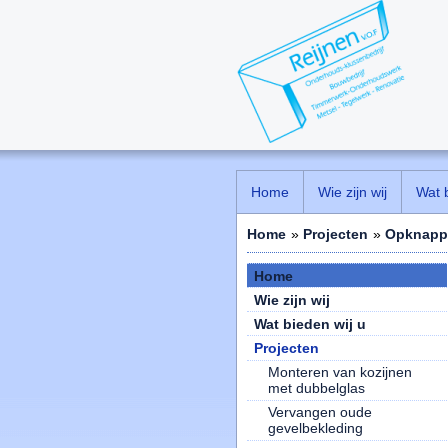
Home
Wie zijn wij
Wat 
Home
»
Projecten
»
Opknappe
Home
Wie zijn wij
Wat bieden wij u
Projecten
Monteren van kozijnen
met dubbelglas
Vervangen oude
gevelbekleding