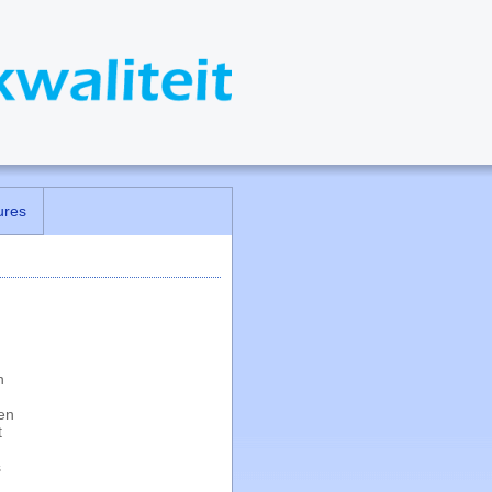
ures
n
en
t
s