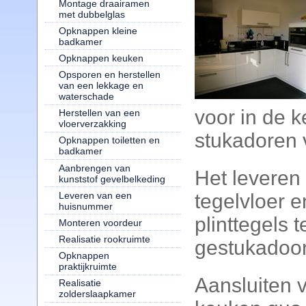
Montage draairamen
met dubbelglas
Opknappen kleine
badkamer
Opknappen keuken
Opsporen en herstellen
van een lekkage en
waterschade
voor in de k
Herstellen van een
vloerverzakking
stukadoren
Opknappen toiletten en
badkamer
Aanbrengen van
Het leveren
kunststof gevelbelkeding
Leveren van een
tegelvloer 
huisnummer
plinttegels 
Monteren voordeur
Realisatie rookruimte
gestukadoo
Opknappen
praktijkruimte
Aansluiten 
Realisatie
zolderslaapkamer