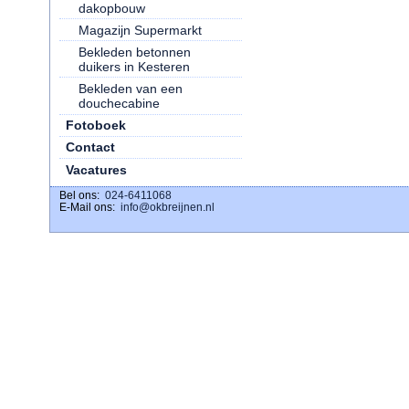
dakopbouw
Magazijn Supermarkt
Bekleden betonnen
duikers in Kesteren
Bekleden van een
douchecabine
Fotoboek
Contact
Vacatures
Bel ons:
download ig stories
024-6411068
E-Mail ons:
info@okbreijnen.nl