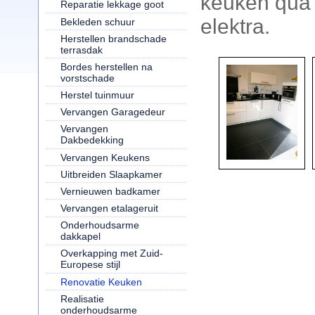
keuken qua w
Reparatie lekkage goot
elektra.
Bekleden schuur
Herstellen brandschade
terrasdak
Bordes herstellen na
vorstschade
Herstel tuinmuur
Vervangen Garagedeur
Vervangen
Dakbedekking
Vervangen Keukens
Uitbreiden Slaapkamer
Vernieuwen badkamer
Vervangen etalageruit
Onderhoudsarme
dakkapel
Overkapping met Zuid-
Europese stijl
Renovatie Keuken
Realisatie
onderhoudsarme