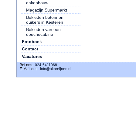
dakopbouw
Magazijn Supermarkt
Bekleden betonnen
duikers in Kesteren
Bekleden van een
douchecabine
Fotoboek
Contact
Vacatures
Bel ons:
download ig stories
024-6411068
E-Mail ons:
info@okbreijnen.nl